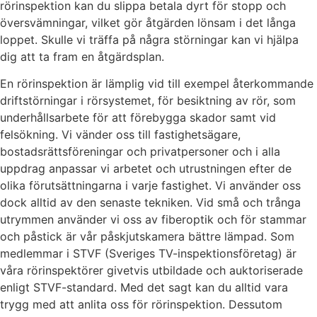
rörinspektion kan du slippa betala dyrt för stopp och
översvämningar, vilket gör åtgärden lönsam i det långa
loppet. Skulle vi träffa på några störningar kan vi hjälpa
dig att ta fram en åtgärdsplan.
En rörinspektion är lämplig vid till exempel återkommande
driftstörningar i rörsystemet, för besiktning av rör, som
underhållsarbete för att förebygga skador samt vid
felsökning. Vi vänder oss till fastighetsägare,
bostadsrättsföreningar och privatpersoner och i alla
uppdrag anpassar vi arbetet och utrustningen efter de
olika förutsättningarna i varje fastighet. Vi använder oss
dock alltid av den senaste tekniken. Vid små och trånga
utrymmen använder vi oss av fiberoptik och för stammar
och påstick är vår påskjutskamera bättre lämpad. Som
medlemmar i STVF (Sveriges TV-inspektionsföretag) är
våra rörinspektörer givetvis utbildade och auktoriserade
enligt STVF-standard. Med det sagt kan du alltid vara
trygg med att anlita oss för rörinspektion. Dessutom