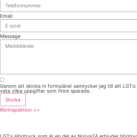
Email
Message
Genom att skicka in formuläret samtycker jag till att LGT:s
veta vilka uppgifter som finns sparade.
Skicka
Rörinspektion >>
LGT:s Högtryck som är en del av Norva24 erbjuder högtryck