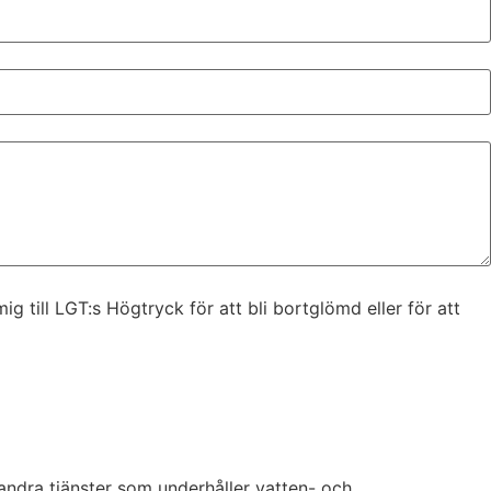
 till LGT:s Högtryck för att bli bortglömd eller för att
ndra tjänster som underhåller vatten- och