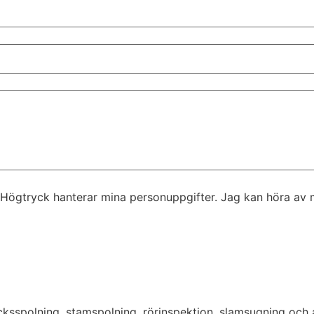
 Högtryck hanterar mina personuppgifter. Jag kan höra av mig
sspolning, stamspolning, rörinspektion, slamsugning och a