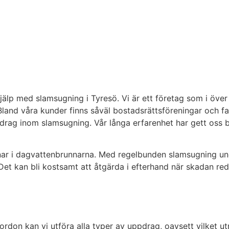
jälp med slamsugning i Tyresö. Vi är ett företag som i över
g. Bland våra kunder finns såväl bostadsrättsföreningar och 
drag inom slamsugning. Vår långa erfarenhet har gett oss b
hamnar i dagvattenbrunnarna. Med regelbunden slamsugning u
t kan bli kostsamt att åtgärda i efterhand när skadan reda
ordon kan vi utföra alla typer av uppdrag, oavsett vilket 