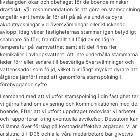
livslängden ökar och obehaget för de boende minskar
drastiskt. Vår rekommendation är att göra en stamspolning
ungefär vart femte år för att på så vis undvika dyra
akututryckningar vid översvämningar eller kluckande
avlopp. Idag växer fastigheternas stammar igen betydligt
snabbare än förr, framförallt till följd av en lägre
temperatur på varmvattnet samt att det finns fler
kemikalier i avloppsvattnet. Att inte underhålla stammarna
leder förr eller senare till besvärliga översvämningar och
vattenskador som följd, vilket blir långt mycket dyrare att
åtgärda jämfört med att genomföra stamspolning i
förebyggande syfte.
I samband med att vi utför stamspolning i din fastighet tar
vi gärna hand om avisering och kommunikationen med de
boende. Efter att vi utfört uppdraget redovisar vi arbetet
och rapporterar kring eventuella avvikelser. Dessutom kan
vi lämna över förslag på kostnadseffektiva åtgärder. Vi är
anslutna till ID06 och alla våra medarbetare bär givetvis