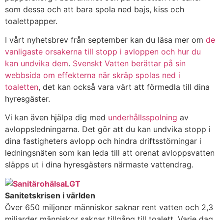
som dessa och att bara spola ned bajs, kiss och
toalettpapper.
I vårt nyhetsbrev från september kan du läsa mer om
de
vanligaste orsakerna till stopp i avloppen och hur du
kan undvika dem
.
Svenskt Vatten berättar på sin
webbsida om effekterna när skräp spolas ned i
toaletten
, det kan också vara värt att förmedla till dina
hyresgäster.
Vi kan även hjälpa dig med
underhållsspolning
av
avloppsledningarna. Det gör att du kan undvika stopp i
dina fastigheters avlopp och hindra driftsstörningar i
ledningsnäten som kan leda till att orenat avloppsvatten
släpps ut i dina hyresgästers närmaste vattendrag.
Sanitetskrisen i världen
Över 650 miljoner människor saknar rent vatten och 2,3
miljarder människor saknar tillgång till toalett. Varje dag