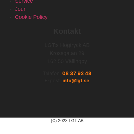
Service
Jour
Cookie Policy
Kontakt
LGT:s Högtryck AB
Krossgatan 29
162 50 Vällingby
Telefon:
08 37 92 48
E-post:
info@lgt.se
(C) 2023 LGT AB