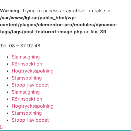
Warning
: Trying to access array offset on false in
/var/www/lgt.se/public_html/wp-
content/plugins/elementor-pro/modules/dynamic-
tags/tags/post-featured-image.php
on line
39
Hoppa
till
Tel: 08 – 37 92 48
innehåll
Slamsugning
Rörinspektion
Högtrycksspolning
Stamspolning
Stopp i avloppet
Slamsugning
Rörinspektion
Högtrycksspolning
Stamspolning
Stopp i avloppet