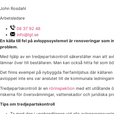
John Rosdahl
Arbetsledare
08 37 92 48
info@lgt.se
En källa till fel på avloppssystemet är renoveringar som 
problem.
Med hjälp av en tredjepartskontroll säkerställer man att 
lämnar över till beställaren. Man kan också hitta fel som 
Det finns exempel på nybyggda flerfamiljshus där källaren h
avloppet inte ens var anslutet till de kommunala ledningarna
Tredjepartskontroll är en
rörinspektion
med ett utlåtande öv
riskerna för översvämningar, vattenskador och juridiska pr
Tips om tredjepartskontroll
Ta med den i upphandlingen vid alla avloppsrenoverin