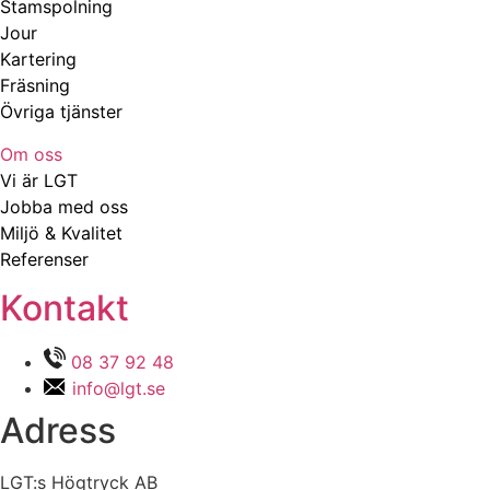
Stamspolning
Jour
Kartering
Fräsning
Övriga tjänster
Om oss
Vi är LGT
Jobba med oss
Miljö & Kvalitet
Referenser
Kontakt
08 37 92 48
info@lgt.se
Adress
LGT:s Högtryck AB