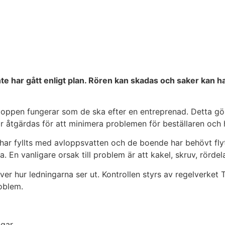
inte har gått enligt plan. Rören kan skadas och saker kan
avloppen fungerar som de ska efter en entreprenad. Detta 
bör åtgärdas för att minimera problemen för beställaren och
ar fyllts med avloppsvatten och de boende har behövt flytta 
. En vanligare orsak till problem är att kakel, skruv, rördel
er hur ledningarna ser ut. Kontrollen styrs av regelverket
oblem.
gar.