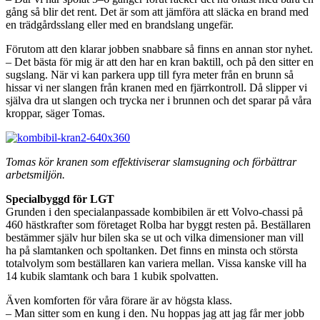
gång så blir det rent. Det är som att jämföra att släcka en brand med
en trädgårdsslang eller med en brandslang ungefär.
Förutom att den klarar jobben snabbare så finns en annan stor nyhet.
– Det bästa för mig är att den har en kran baktill, och på den sitter en
sugslang. När vi kan parkera upp till fyra meter från en brunn så
hissar vi ner slangen från kranen med en fjärrkontroll. Då slipper vi
själva dra ut slangen och trycka ner i brunnen och det sparar på våra
kroppar, säger Tomas.
Tomas kör kranen som effektiviserar slamsugning och förbättrar
arbetsmiljön.
Specialbyggd för LGT
Grunden i den specialanpassade kombibilen är ett Volvo-chassi på
460 hästkrafter som företaget Rolba har byggt resten på. Beställaren
bestämmer själv hur bilen ska se ut och vilka dimensioner man vill
ha på slamtanken och spoltanken. Det finns en minsta och största
totalvolym som beställaren kan variera mellan. Vissa kanske vill ha
14 kubik slamtank och bara 1 kubik spolvatten.
Även komforten för våra förare är av högsta klass.
– Man sitter som en kung i den. Nu hoppas jag att jag får mer jobb