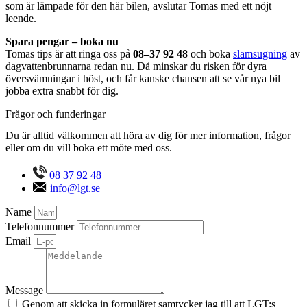
som är lämpade för den här bilen, avslutar Tomas med ett nöjt
leende.
Spara pengar – boka nu
Tomas tips är att ringa oss på
08–37 92 48
och boka
slamsugning
av
dagvattenbrunnarna redan nu. Då minskar du risken för dyra
översvämningar i höst, och får kanske chansen att se vår nya bil
jobba extra snabbt för dig.
Frågor och funderingar
Du är alltid välkommen att höra av dig för mer information, frågor
eller om du vill boka ett möte med oss.
08 37 92 48
info@lgt.se
Name
Telefonnummer
Email
Message
Genom att skicka in formuläret samtycker jag till att LGT:s