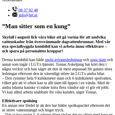
08 37 92 48
info@lgt.se
”Man sitter som en kung”
Skyfall i augusti fick våra bilar att gå varma för att undvika
vattenskador från översvämmade dagvattenbrunnar. Med vår
nya specialbyggda kombibil kan vi arbeta ännu effektivare –
och spara på personalens kroppar!
Denna kombibil kan både
spola avloppsledningar
och
suga slam
och
annat som ingår i LGT:s tjänster. Tomas Askeljung har kört den i
några veckor och han säger att den är mest anpassad för gatans stora
ledningar eftersom den är väsentligt större än LGT:s andra bilar.
– Den rymmer hela 9 kubikmeter slam och 6 kubikmeter spolvatten,
vilket gör att vi oftast kan ta allt slam till tippen i en vända. Med de
andra bilarna kanske vi måste köra flera vändor när vi gör ett jobb.
Vi kan alltså arbeta snabbare för våra kunder, säger Tomas.
Effektivare spolning
En annan stor fördel är att den har bättre spolkapacitet eftersom det
är större vattenmängd och högre tryck.
– Där vi har spolat 5–6 gånger förut räcker det nu oftast med bara en