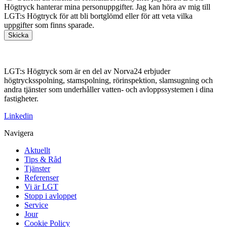
Högtryck hanterar mina personuppgifter. Jag kan höra av mig till
LGT:s Högtryck för att bli bortglömd eller för att veta vilka
uppgifter som finns sparade.
Skicka
LGT:s Högtryck som är en del av Norva24 erbjuder
högtrycksspolning, stamspolning, rörinspektion, slamsugning och
andra tjänster som underhåller vatten- och avloppssystemen i dina
fastigheter.
Linkedin
Navigera
Aktuellt
Tips & Råd
Tjänster
Referenser
Vi är LGT
Stopp i avloppet
Service
Jour
Cookie Policy