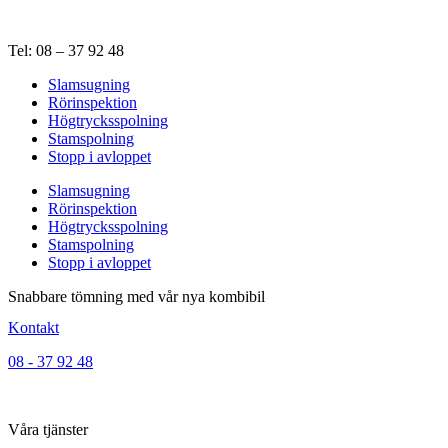
Hoppa
till
Tel: 08 – 37 92 48
innehåll
Slamsugning
Rörinspektion
Högtrycksspolning
Stamspolning
Stopp i avloppet
Slamsugning
Rörinspektion
Högtrycksspolning
Stamspolning
Stopp i avloppet
Snabbare tömning med vår nya kombibil
Kontakt
08 - 37 92 48
Våra tjänster