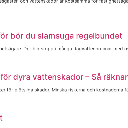
sgäster, och vattenskador är kostsamma för fastighetsägar
rför bör du slamsuga regelbundet
ghetsägare. Det blir stopp i många dagvattenbrunnar med 
för dyra vattenskador – Så räkna
ifter för plötsliga skador. Minska riskerna och kostnadern
t