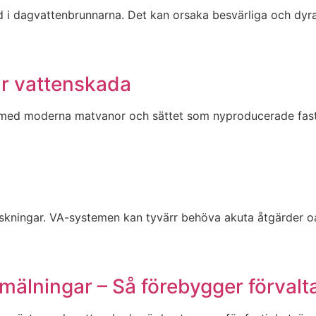
d i dagvattenbrunnarna. Det kan orsaka besvärliga och dyra
vår vattenskada
 med moderna matvanor och sättet som nyproducerade fastig
askningar. VA-systemen kan tyvärr behöva akuta åtgärder oav
mälningar – Så förebygger förval