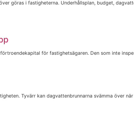
ver göras i fastigheterna. Underhållsplan, budget, dagvatt
opp
örtroendekapital för fastighetsägaren. Den som inte inspek
fastigheten. Tyvärr kan dagvattenbrunnarna svämma över nä