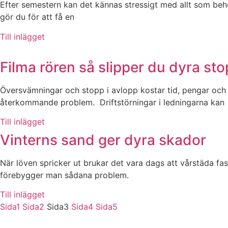
Efter semestern kan det kännas stressigt med allt som behö
gör du för att få en
Till inlägget
Filma rören så slipper du dyra st
Översvämningar och stopp i avlopp kostar tid, pengar och f
återkommande problem. Driftstörningar i ledningarna kan
Till inlägget
Vinterns sand ger dyra skador
När löven spricker ut brukar det vara dags att vårstäda 
förebygger man sådana problem.
Till inlägget
Sida
1
Sida
2
Sida
3
Sida
4
Sida
5