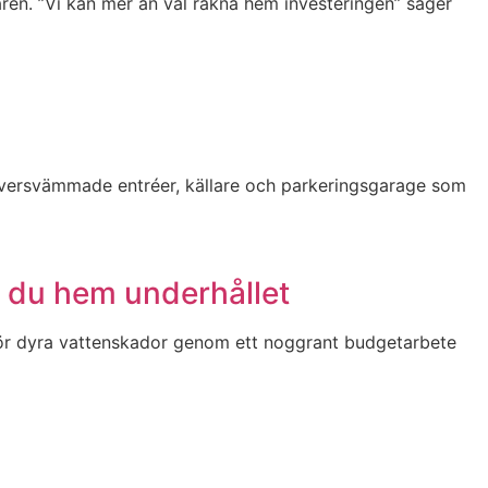
en. ”Vi kan mer än väl räkna hem investeringen” säger
översvämmade entréer, källare och parkeringsgarage som
r du hem underhållet
a för dyra vattenskador genom ett noggrant budgetarbete