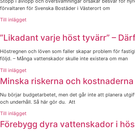
Stopp i avlopp och översvämningar orsakar besvär för hyre
förvaltaren för Svenska Bostäder i Västerort om
Till inlägget
”Likadant varje höst tyvärr” – Dä
Höstregnen och löven som faller skapar problem för fasti
följd. – Många vattenskador skulle inte existera om man
Till inlägget
Minska riskerna och kostnaderna 
Nu börjar budgetarbetet, men det går inte att planera utg
och underhåll. Så här gör du. Att
Till inlägget
Förebygg dyra vattenskador i hös