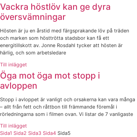
Vackra höstlöv kan ge dyra
översvämningar
Hösten är ju en årstid med färgsprakande löv på träden
och marken som hösttrötta stadsbor kan få ett
energitillskott av. Jonne Rosdahl tycker att hösten är
härlig, och som arbetsledare
Till inlägget
Öga mot öga mot stopp i
avloppen
Stopp i avloppet är vanligt och orsakerna kan vara många
– allt från fett och råttbon till främmande föremål i
rörledningarna som i filmen ovan. Vi listar de 7 vanligaste
Till inlägget
Sida
1
Sida
2
Sida
3
Sida
4
Sida
5