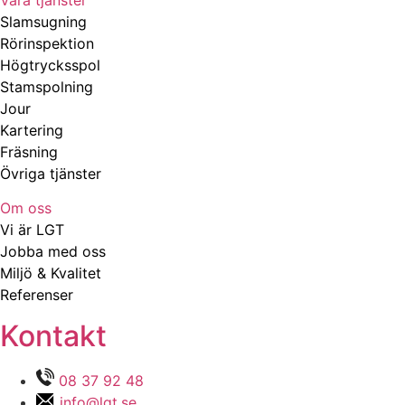
Våra tjänster
Slamsugning
Rörinspektion
Högtrycksspol
Stamspolning
Jour
Kartering
Fräsning
Övriga tjänster
Om oss
Vi är LGT
Jobba med oss
Miljö & Kvalitet
Referenser
Kontakt
08 37 92 48
info@lgt.se